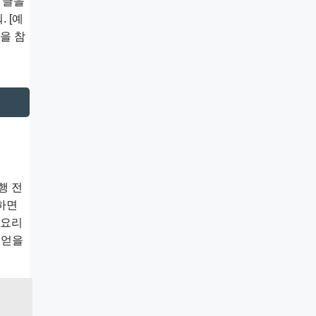
 글을
 [예
일을 참
행 전
시하면
“요리
 얻을