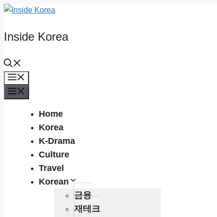
Skip
to
content
Inside Korea
Menu
Menu
Home
Korea
K-Drama
Culture
Travel
Korean
금융
재테크