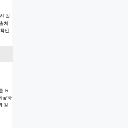
한 질
 출처
 확인
를 요
 제공하
와 같