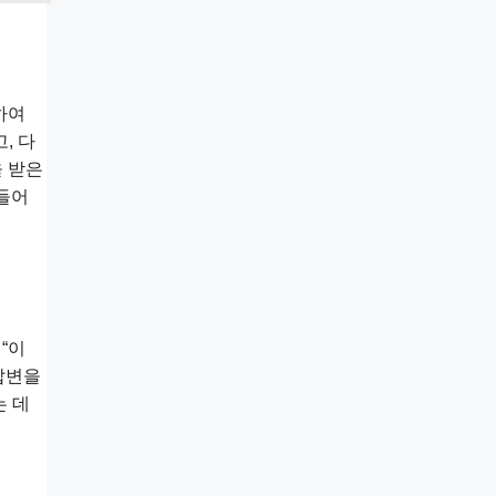
하여
, 다
을 받은
만들어
“이
 답변을
는 데