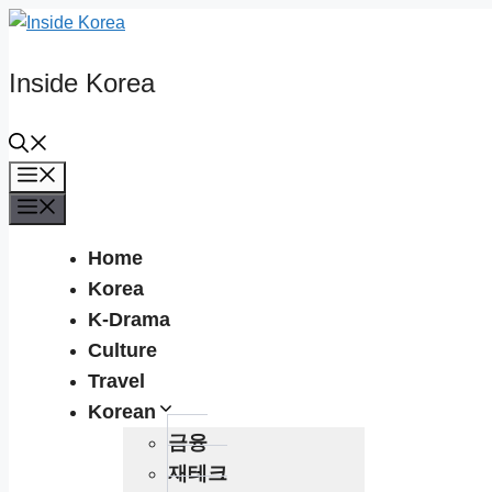
Skip
to
content
Inside Korea
Menu
Menu
Home
Korea
K-Drama
Culture
Travel
Korean
금융
재테크